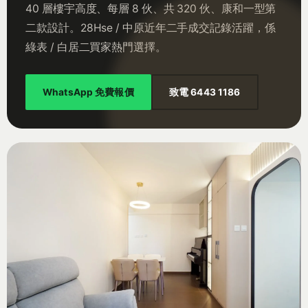
40 層樓宇高度、每層 8 伙、共 320 伙、康和一型第
二款設計。28Hse / 中原近年二手成交記錄活躍，係
綠表 / 白居二買家熱門選擇。
WhatsApp 免費報價
致電 6443 1186