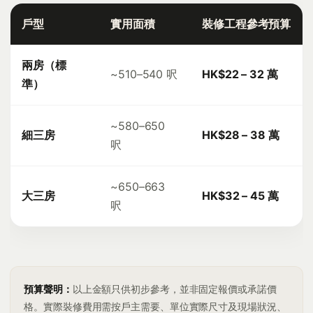
戶型
實用面積
裝修工程參考預算
兩房（標
~510–540 呎
HK$22 – 32 萬
準）
~580–650
細三房
HK$28 – 38 萬
呎
~650–663
大三房
HK$32 – 45 萬
呎
預算聲明：
以上金額只供初步參考，並非固定報價或承諾價
格。實際裝修費用需按戶主需要、單位實際尺寸及現場狀況、