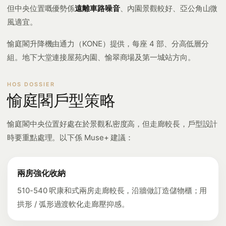
但中央位置嘅優勢係
遠離車路噪音
、內園景觀較好、亞公角山微
風適宜。
愉庭閣升降機由通力（KONE）提供，每座 4 部、分高低層分
組。地下大堂連接屋苑內園、愉翠商場及第一城站方向。
愉庭閣戶型策略
愉庭閣中央位置好處在於景觀私密度高，但走廊較長，戶型設計
時要重點處理。以下係 Muse+ 建議：
兩房強化收納
510-540 呎康和式兩房走廊較長，沿牆做訂造儲物櫃；用
拱形 / 弧形過渡軟化走廊壓抑感。