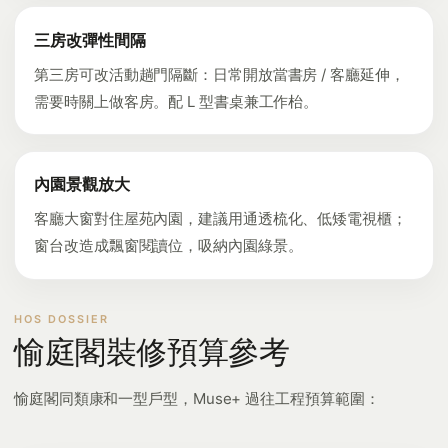
三房改彈性間隔
第三房可改活動趟門隔斷：日常開放當書房 / 客廳延伸，
需要時關上做客房。配 L 型書桌兼工作枱。
內園景觀放大
客廳大窗對住屋苑內園，建議用通透梳化、低矮電視櫃；
窗台改造成飄窗閱讀位，吸納內園綠景。
愉庭閣裝修預算參考
愉庭閣同類康和一型戶型，Muse+ 過往工程預算範圍：