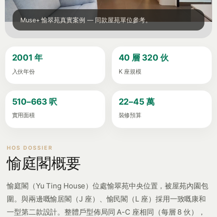
Muse+ 愉翠苑真實案例 — 同款屋苑單位參考。
2001 年
40 層 320 伙
入伙年份
K 座規模
510–663 呎
22–45 萬
實用面積
裝修預算
愉庭閣概要
愉庭閣（Yu Ting House）位處愉翠苑中央位置，被屋苑內園包
圍。與兩邊嘅愉居閣（J 座）、愉民閣（L 座）採用一致嘅康和
一型第二款設計。整體戶型佈局同 A-C 座相同（每層 8 伙），