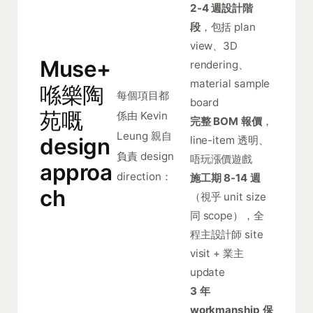
2-4 週設計階
段
，包括 plan
view、3D
Muse+
rendering、
material sample
喺樂陶
每個項目都
board
苑嘅
係由 Kevin
完整 BOM 報價
，
Leung 親自
line-item 透明、
design
負責 design
唔玩漲價遊戲
approa
direction：
施工期 8-14 週
ch
（視乎 unit size
同 scope），全
程主設計師 site
visit + 業主
update
3 年
workmanship 保