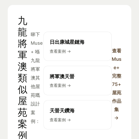
九
龍
睇下
將
日出康城星鏈海
Muse
查看
查看案例 →
軍
+ 喺
Mus
九龍
澳
e+
將軍
類
完整
將軍澳天晉
澳其
75+
查看案例 →
似
他屋
屋苑
苑嘅
屋
作品
設計
苑
集
天晉天鑽海
案
→
查看案例 →
案
例：
例