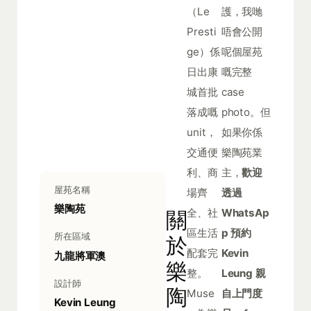
（Le
護，我哋
Presti
唔會公開
ge）係
呢個屋苑
日出康
嘅完整
城首批
case
落成嘅
photo。但
unit，
如果你係
交通便
樂陶苑業
利、商
主，
歡迎
屋苑名稱
場齊
透過
樂陶苑
全、社
WhatsAp
關
區生活
p 預約
所在區域
於
配套完
Kevin
九龍將軍澳
樂
整。
Leung 親
設計師
陶
Muse
自上門度
Kevin Leung