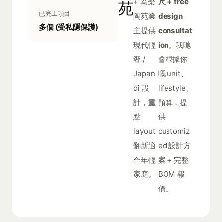
+ 為樂
尺 + free
苑
已完工項目
陶苑業
design
多個 (受私隱保護)
主提供
consultat
現代輕
ion
。我哋
奢 /
會根據你
Japan
嘅 unit、
di 設
lifestyle、
計，重
預算，提
點
供
layout
customiz
翻新適
ed 設計方
合年輕
案 + 完整
家庭。
BOM 報
價。