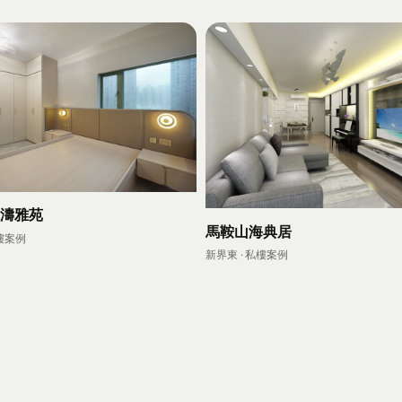
聽濤雅苑
馬鞍山海典居
私樓案例
新界東 · 私樓案例