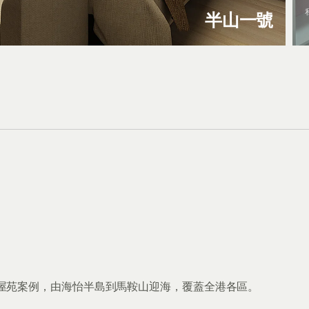
半山一號
屋苑案例，由海怡半島到馬鞍山迎海，覆蓋全港各區。