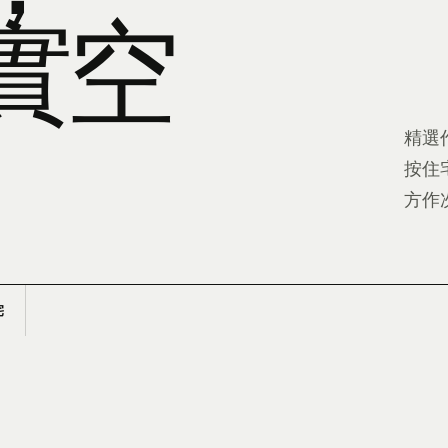
實空
精選
按住
方作
宅