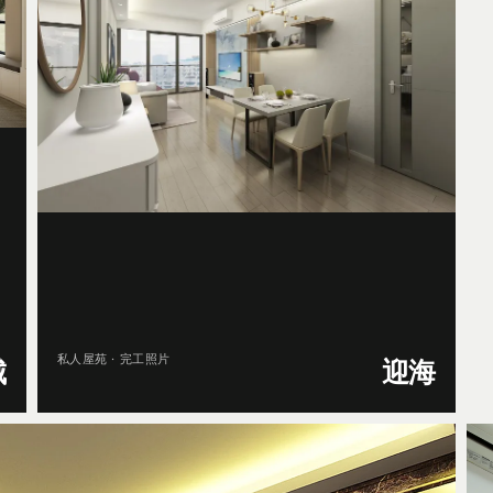
私人屋苑 · 完工照片
城
迎海