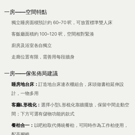
一房——空間特點
獨立睡房面積預計約 60–70 呎，可放置標準雙人床
客飯廳面積約 100–120 呎，空間相對緊湊
廚房及浴室各自獨立
走廊位置有限，需善用每段牆身
一房——傢俬佈局建議
睡房地台床：
訂造地台床連衣櫃組合，床頭做書枱延伸設
計，一物多用
客廳L形梳化：
選擇小型L形梳化靠牆擺放，保留中間走動空
間；下方可選有儲物功能的款式
餐枱合一：
以吧枱取代傳統餐枱，可同時作為工作枱使用，
配高腳椅