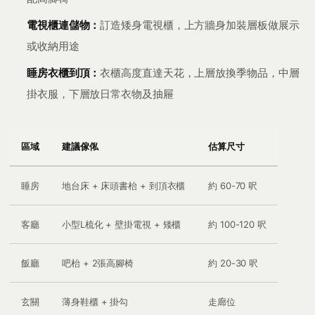
電視櫃連儲物：
訂造矮身電視櫃，上方牆身加裝層板做展示
或收納用途
睡房衣櫃到頂：
衣櫃高度直達天花，上層放換季物品，中層
掛衣服，下層放日常衣物及抽屜
區域
建議傢俬
估算尺寸
睡房
地台床 + 床頭書枱 + 到頂衣櫃
約 60-70 呎
客廳
小型L梳化 + 壁掛電視 + 矮櫃
約 100-120 呎
飯廳
吧枱 + 2張高腳椅
約 20-30 呎
玄關
薄身鞋櫃 + 掛勾
走廊位