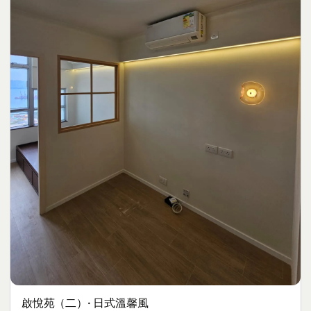
啟悅苑（二）· 日式溫馨風