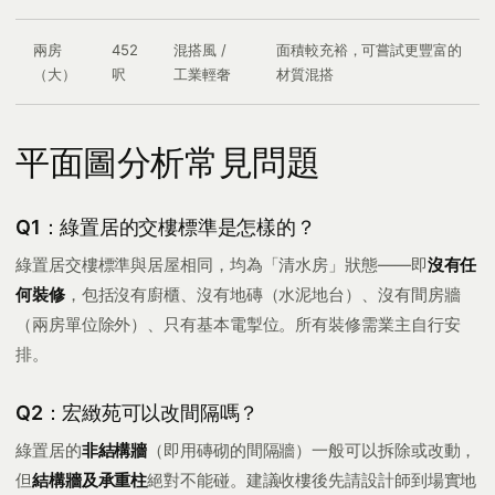
兩房
452
混搭風 /
面積較充裕，可嘗試更豐富的
（大）
呎
工業輕奢
材質混搭
平面圖分析常見問題
Q1：綠置居的交樓標準是怎樣的？
綠置居交樓標準與居屋相同，均為「清水房」狀態——即
沒有任
何裝修
，包括沒有廚櫃、沒有地磚（水泥地台）、沒有間房牆
（兩房單位除外）、只有基本電掣位。所有裝修需業主自行安
排。
Q2：宏緻苑可以改間隔嗎？
綠置居的
非結構牆
（即用磚砌的間隔牆）一般可以拆除或改動，
但
結構牆及承重柱
絕對不能碰。建議收樓後先請設計師到場實地