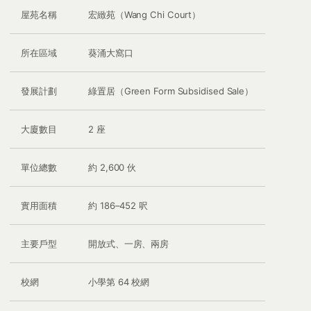
屋苑名稱
宏緻苑（Wang Chi Court）
所在區域
葵涌大窩口
發展計劃
綠置居（Green Form Subsidised Sale）
大廈數目
2 座
單位總數
約 2,600 伙
實用面積
約 186–452 呎
主要戶型
開放式、一房、兩房
校網
小學第 64 校網