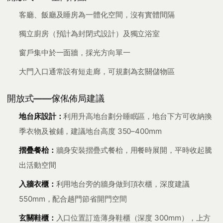
客廳、飯廳及睡房為一體化空間，沒有實體間隔
獨立廚房（預計為封閉式設計）及獨立浴室
窗戶集中於一面牆，採光方向單一
大門入口通常設有短走廊，可規劃為玄關儲物區
開放式——傢俬佈局建議
地台床設計：
利用升高地台劃分睡眠區，地台下方可收納換
季衣物及被鋪，建議地台高度 350–400mm
摺疊餐枱：
牆身安裝摺疊式餐枱，用餐時展開，平時收起騰
出活動空間
入牆衣櫃：
利用地台旁的牆身做到頂衣櫃，深度建議
550mm，配合趟門節省開門空間
玄關鞋櫃：
入口位置訂造薄身鞋櫃（深度 300mm），上方