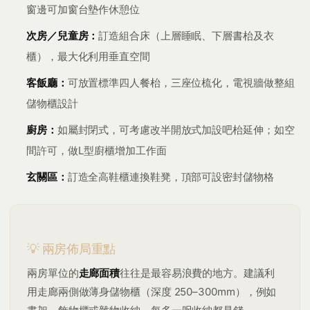
窗邊可加窗台墊作休憩位
次房／兒童房：
訂造組合床（上層睡眠、下層書枱及衣
櫃），最大化利用垂直空間
客飯廳：
可放置標準四人餐枱，三座位梳化，電視牆做整組
儲物櫃設計
廚房：
如屬封閉式，可考慮改半開放式加設吧枱延伸；如空
間許可，做L型廚櫃增加工作面
玄關區：
訂造全高鞋櫃連換鞋凳，頂部可設密封儲物格
💡 兩房佈局重點
兩房單位的
走廊面積
往往是最容易浪費的地方。建議利
用走廊兩側做薄身儲物櫃（深度 250–300mm），例如