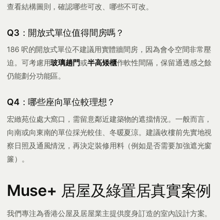
查看結構圖則，確認哪些可改、哪些不可改。
Q3：開放式單位值得間房嗎？
186 呎的開放式單位不建議用實體牆間房，因為會令空間非常壓
迫。可考慮用
玻璃趟門
或
半高矮櫃
作軟性間隔，保留通透感之餘
仍能劃分功能區。
Q4：哪些座向單位較理想？
宏緻苑位處大窩口，需留意鄰近建築物的遮擋情況。一般而言，
向南或向東南的單位採光較佳、冬暖夏涼。建議收樓前先實地視
察日照及通風情況，再決定裝修用料（例如是否需要加強遮光窗
簾）。
Muse+ 居屋及綠置居真實案例
我們專注為香港公屋及居屋業主提供度身訂造的室內設計方案。