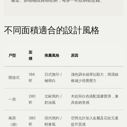
書架、飾物櫃或雜物收納，每多一呎收納都是錢。
不同面積適合的設計風格
面
戶型
推薦風格
原因
積
186
日式無印 /
淺色調令細單位顯大，簡潔線
開放式
呎
極簡白
條減少視覺壓力
280
北歐簡約 /
木紋與白色搭配溫馨實用，兼
一房
呎
奶油風
具收納美感
兩房
380
現代簡約 /
空間允許加入金屬及石紋元素
（細）
呎
輕奢風
提升質感