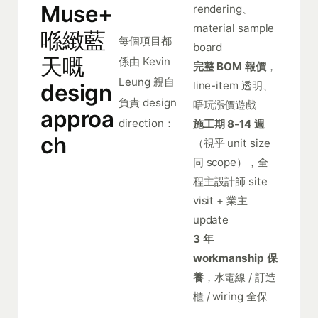
Muse+
rendering、
material sample
喺緻藍
每個項目都
board
天嘅
係由 Kevin
完整 BOM 報價
，
Leung 親自
line-item 透明、
design
負責 design
唔玩漲價遊戲
approa
direction：
施工期 8-14 週
ch
（視乎 unit size
同 scope），全
程主設計師 site
visit + 業主
update
3 年
workmanship 保
養
，水電線 / 訂造
櫃 / wiring 全保