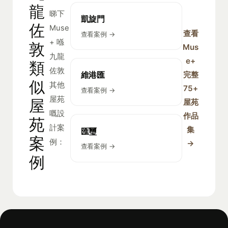
龍
睇下
凱旋門
佐
Muse
查看
查看案例 →
+ 喺
敦
Mus
九龍
e+
類
佐敦
完整
維港匯
似
其他
75+
查看案例 →
屋苑
屋
屋苑
嘅設
作品
苑
計案
集
匯璽
案
例：
→
查看案例 →
例