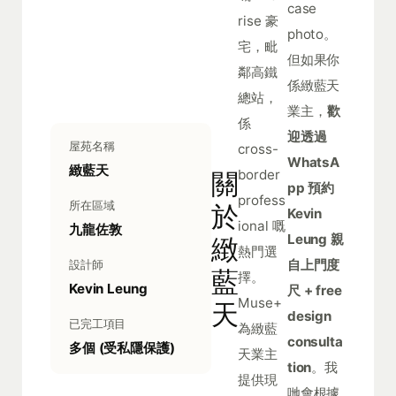
case
rise 豪
photo。
宅，毗
但如果你
鄰高鐵
係緻藍天
總站，
業主，
歡
係
迎透過
屋苑名稱
cross-
WhatsA
緻藍天
border
關
pp 預約
profess
所在區域
於
Kevin
ional 嘅
九龍佐敦
Leung 親
緻
熱門選
自上門度
設計師
藍
擇。
Kevin Leung
尺 + free
Muse+
天
design
已完工項目
為緻藍
consulta
多個 (受私隱保護)
天業主
tion
。我
提供現
哋會根據