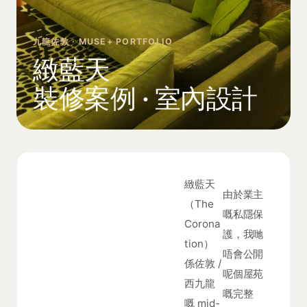
九龍佐敦 · MUSE+ PORTFOLIO
緻藍天
裝修案例 · 室內設計
緻藍天
由於業主
（The
嘅私隱保
Corona
護，我哋
tion）
唔會公開
係佐敦 /
呢個屋苑
西九龍
嘅完整
嘅 mid-