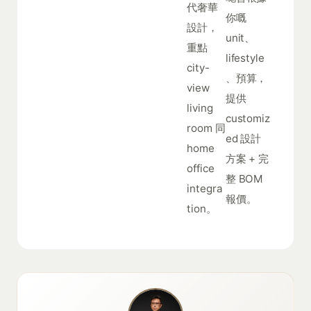
代奢華
你嘅
設計，
unit、
重點
lifestyle
city-
、預算，
view
提供
living
customiz
room 同
ed 設計
home
方案 + 完
office
整 BOM
integra
報價。
tion。