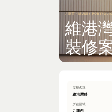
九龍西 · MUSE+ PORTFOLI
維港
裝修案
屋苑名稱
維港灣畔
所在區域
九龍西