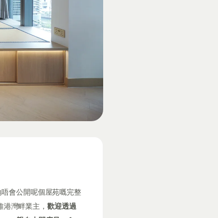
哋唔會公開呢個屋苑嘅完整
你係維港灣畔業主，
歡迎透過