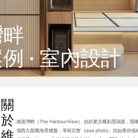
O
灣畔
例 · 室內設計
關
於
維港灣畔（The HarbourView）
由於業主嘅私隱保護，我
維
係西九龍嘅海景樓盤，享有完整
case photo。但如果