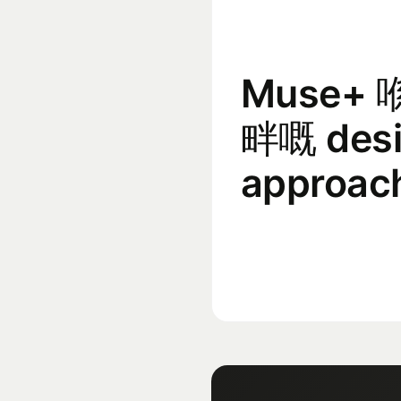
Muse+
畔嘅 des
approac