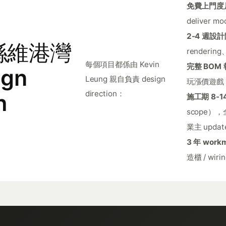
免費上門度尺
deliver mo
2-4 週設
 喺維港灣
rendering
每個項目都係由 Kevin
完整 BOM
ign
Leung 親自負責 design
玩漲價遊戲
direction：
h
施工期 8-1
scope），全
業主 updat
3 年 work
造櫃 / wiri