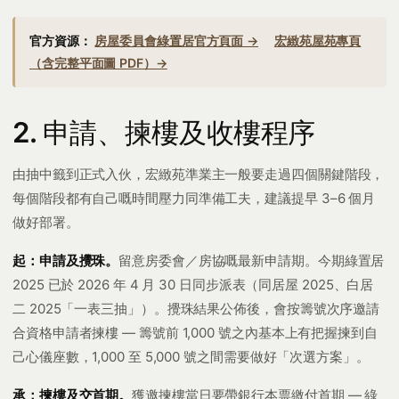
官方資源：
房屋委員會綠置居官方頁面 →
宏緻苑屋苑專頁
（含完整平面圖 PDF）→
2. 申請、揀樓及收樓程序
由抽中籤到正式入伙，宏緻苑準業主一般要走過四個關鍵階段，
每個階段都有自己嘅時間壓力同準備工夫，建議提早 3–6 個月
做好部署。
起：申請及攪珠。
留意房委會／房協嘅最新申請期。今期綠置居
2025 已於 2026 年 4 月 30 日同步派表（同居屋 2025、白居
二 2025「一表三抽」）。攪珠結果公佈後，會按籌號次序邀請
合資格申請者揀樓 — 籌號前 1,000 號之內基本上有把握揀到自
己心儀座數，1,000 至 5,000 號之間需要做好「次選方案」。
承：揀樓及交首期。
獲邀揀樓當日要帶銀行本票繳付首期 — 綠