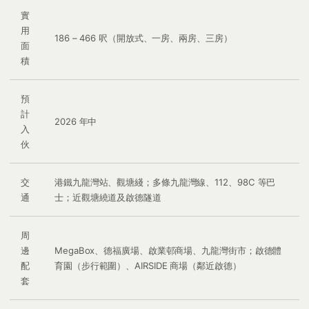
實
用
186 – 466 呎（開放式、一房、兩房、三房）
面
積
預
計
2026 年中
入
伙
交
港鐵九龍灣站、觀塘綫；多條九龍灣線、112、98C 等巴
通
士；近觀塘繞道及啟德隧道
周
邊
MegaBox、德福廣場、啟業邨商場、九龍灣街市；啟德體
配
育園（步行範圍）、AIRSIDE 商場（鄰近啟德）
套