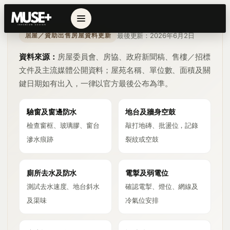
最後更新：2026年6月2日
居屋／資助出售房屋資料更新
資料來源：
房屋委員會、房協、政府新聞稿、售樓／招標
文件及主流媒體公開資料；屋苑名稱、單位數、面積及關
鍵日期如有出入，一律以官方最後公布為準。
驗窗及窗邊防水
地台及牆身空鼓
檢查窗框、玻璃膠、窗台
敲打地磚、批盪位，記錄
滲水痕跡
裂紋或空鼓
廁所去水及防水
電掣及弱電位
測試去水速度、地台斜水
確認電掣、燈位、網線及
及渠味
冷氣位安排