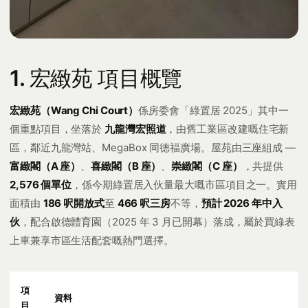
1. 宏緻苑 項目概覽
宏緻苑（Wang Chi Court）
係房委會「綠置居 2025」其中一
個重點項目，坐落於
九龍灣宏照道
，由舊工業區改建嘅住宅新
區，鄰近九龍灣站、MegaBox 同德福廣場。屋苑由三座組成 —
富緻閣（A 座）
、
喜緻閣（B 座）
、
崇緻閣（C 座）
，共提供
2,576 個單位
，係今期綠置居入伙量最大嘅市區項目之一。實用
面積由
186 呎開放式
至
466 呎三房
不等，
預計 2026 年中入
伙
，配合啟德體育園（2025 年 3 月已開幕）落成，屬於買綠表
上車兼享市區生活配套嘅熱門選擇。
項
資料
目