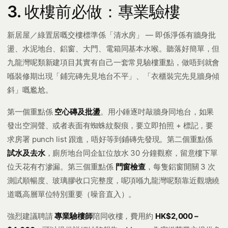
3. 收樓前必做：專業驗樓
新居屋／綠置居嘅交樓標準係「清水房」 — 即係淨係有牆身批
盪、水泥地台、鋁窗、大門、電箱同基本水喉。聽落好簡單，但
九龍灣呢類新建項目其實有自己一套常見驗樓重點，做唔到就會
喺裝修期出現「鋪完磚先見地台不平」、「衣櫃裝完先見牆身傾
斜」嘅尷尬。
第一個重點係
空心磚及批盪
。用小錘逐吋敲牆身同地台，如果
發出空洞聲、或者表面有蜘蛛紋裂痕，要立即拍照 + 標記，要
求房署 punch list 跟進，唔好等到鋪磚先發現。第二個重點係
試水及去水
，廁所地台同企缸位放水 30 分鐘觀察，留意樓下單
位天花有冇滲漏。第三個重點係
門窗檢查
，每隻鋁窗開關 3 次
測試順暢度、玻璃膠收口完整度，呢項喺九龍灣呢類靠近觀塘繞
道嘅高層單位特別重要（噪音直入）。
強烈建議聘請
專業驗樓師
陪同收樓，費用約
HK$2,000 –