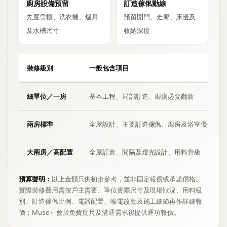
廚房設備預留
訂造傢俬動線
先度雪櫃、洗衣機、爐具
預留開門、走廊、床邊及
及水槽尺寸
收納深度
裝修級別
一般包含項目
細單位／一房
基本工程、局部訂造、廚廁必要翻新
兩房標準
全屋設計、主要訂造傢俬、廚房及浴室優化
大兩房／高配置
全屋訂造、間隔及燈光設計、用料升級
預算聲明：
以上金額只供初步參考，並非固定報價或承諾價格。
實際裝修費用需按戶主需要、單位實際尺寸及現場狀況、用料級
別、訂造傢俬比例、電器配置、喉電改動及施工細節再作詳細報
價；Muse+ 會於免費度尺及溝通需求後提供逐項報價。