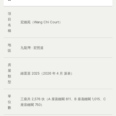
項
目
宏緻苑（Wang Chi Court）
名
稱
地
九龍灣 · 宏照道
區
房
屋
綠置居 2025（2026 年 4 月 派表）
類
型
單
三座共 2,576 伙（A 座富緻閣 811、B 座喜緻閣 1,015、C
位
座崇緻閣 750）
數