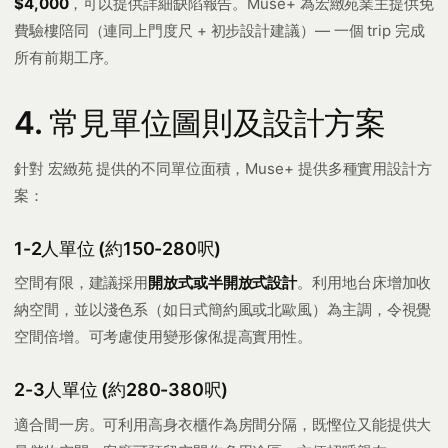
$4,000
，可以提供詳細缺陷報告。Muse+ 為宏緻苑業主提供免
費驗樓陪同（連同上門度尺 + 初步設計建議）— 一個 trip 完成
所有前期工序。
4. 常見單位圖則及設計方案
針對 宏緻苑 提供的不同單位面積，Muse+ 提供多種實用設計方
案：
1-2人單位 (約150-280呎)
空間有限，建議採用
開放式或半開放式設計
。利用地台床增加收
納空間，並以淺色系（如日式簡約風或北歐風）為主調，令視覺
空間倍增。可考慮使用變形傢俬提高實用性。
2-3人單位 (約280-380呎)
適合間一房。可利用高身衣櫃作為房間分隔，既慳位又能提供大