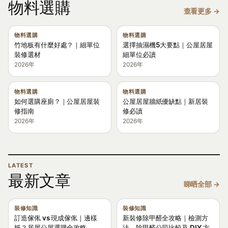
物料選購
查看更多 →
物料選購
物料選購
竹地板有什麼好處？｜細單位
選擇抽濕機5大要點｜公屋居屋
裝修選材
細單位必讀
2026年
2026年
物料選購
物料選購
如何選購座廁？｜公屋居屋裝
公屋居屋牆紙優缺點｜新居裝
修指南
修必讀
2026年
2026年
LATEST
最新文章
睇晒全部 →
裝修知識
裝修知識
訂造傢俬 vs 現成傢俬｜邊樣
新裝修除甲醛全攻略｜檢測方
抵？居屋公屋選購全攻略
法、除甲醛公司比較及 DIY 方