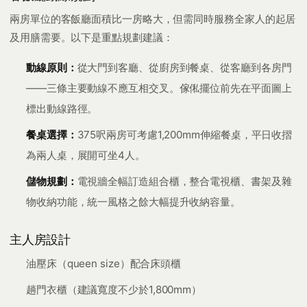
兩房單位的客飯廳面積比一房略大，但需同時服務全家人的起居
及用膳需要。以下是重點規劃建議：
動線原則：
從大門到客廳、從廚房到餐桌、從客廳到各房門
——三條主要動線不應互相交叉。傢俬擺位前先在平面圖上
標出動線路徑。
餐桌選擇：
375呎兩房可考慮1,200mm伸縮餐桌，平日收摺
為兩人桌，展開可坐4人。
儲物規劃：
電視牆全幅訂造組合櫃，整合電視櫃、書架及雜
物收納功能，統一風格之餘大幅提升收納容量。
主人房設計
油壓床（queen size）配合床頭櫃
趟門衣櫃（建議寬度不少於1,800mm）