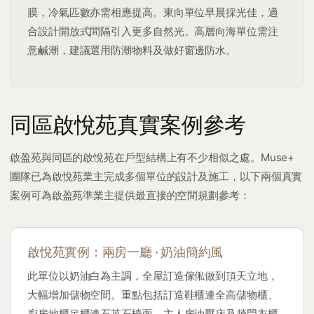
膜，冷氣匹數亦需相應提高。東向單位早晨採光佳，適
合設計開放式間隔引入更多自然光。高層向海單位需注
意鹹潮，建議選用防潮物料及做好窗邊防水。
同區啟悅苑真實案例參考
啟盈苑與同區的啟悅苑在戶型結構上有不少相似之處。Muse+
團隊已為啟悅苑業主完成多個單位的設計及施工，以下兩個真實
案例可為啟盈苑準業主提供最直接的空間規劃參考：
啟悅苑實例：兩房一廳 · 奶油簡約風
此單位以奶油白為主調，全屋訂造傢俬做到頂天立地，
大幅增加儲物空間。重點包括訂造鞋櫃連全高儲物櫃、
廚房地櫃吊櫃連石英石檯面、主人房油壓床及趟門衣櫃