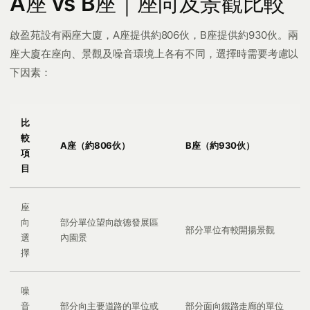
A座 vs B座｜座向及景觀比較
啟盈苑設有兩座大廈，A座提供約806伙，B座提供約930伙。兩
座大廈在座向、景觀及噪音環境上各有不同，選擇時需要考慮以
下因素：
比
較
A座（約806伙）
B座（約930伙）
項
目
座
向
部分單位望向啟德發展區
部分單位有較開揚景觀
選
內園景
擇
噪
音
部分向主要道路的單位或
部分面向鐵路走廊的單位