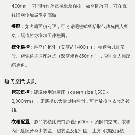
400mm，可同時作為電視櫃及儲物。如空間許可，可在電
視牆兩側加設窄身高櫃。
餐區：
如客廳面積有限，可考慮吧檯式餐枱取代傳統四人餐
桌，既慳位亦增加工作檯面。
梳化選擇：
兩座位梳化（寬度約1,400mm）較適合此面積
段。避免選用深座款式（深度超過850mm），否則會大幅壓
縮通道。
睡房空間規劃
床架選擇：
建議使用油壓床（queen size 1,500 x
2,000mm），床底提供大量儲物空間，可存放換季衣物及被
鋪。
衣櫃配置：
趟門衣櫃比掩門節省約600mm的開門空間。衣櫃
內部建議分為掛衣區、摺衣區及配件區，上方可加設頂櫃。