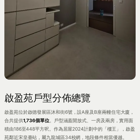
啟盈苑戶型分佈總覽
啟盈苑位於啟德發展區沐和街6號，設A座及B座兩幢住宅大廈，
合共提供
1,736個單位
。戶型涵蓋開放式、一房及兩房，實用面
積由186至448平方呎。作為居屋2024計劃中的「樓王」，啟盈
苑鄰近宋皇臺站，屬九龍城區34校網，地段條件相當優越。