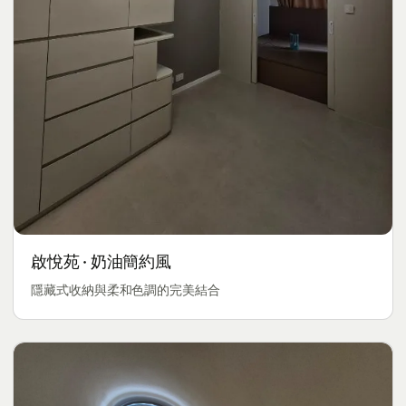
啟悅苑 · 奶油簡約風
隱藏式收納與柔和色調的完美結合