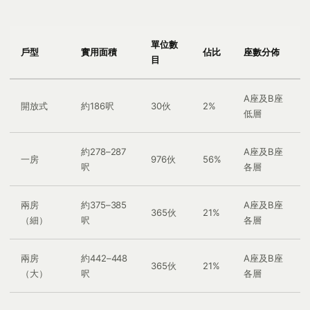
單位數
戶型
實用面積
佔比
座數分佈
目
A座及B座
開放式
約186呎
30伙
2%
低層
約278–287
A座及B座
一房
976伙
56%
呎
各層
兩房
約375–385
A座及B座
365伙
21%
（細）
呎
各層
兩房
約442–448
A座及B座
365伙
21%
（大）
呎
各層