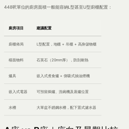
448呎單位的廚房面積一般能容納L型甚至U型廚櫃配置：
廚房項目
建議配置
廚櫃佈局
L型配置，地櫃 + 吊櫃 + 高身儲物櫃
檯面物料
石英石（20mm厚），防刮耐熱
爐具
嵌入式煮食爐 + 側吸式抽油煙機
嵌入式電器
可預留焗爐、洗碗機及蒸爐位置
水槽
大單盆不銹鋼水槽，配下置式濾水器