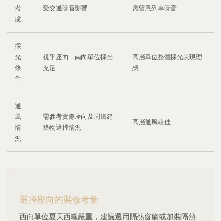
考
受交通噪音影響
需留意列車噪音
慮
採
光
視乎座向，南向單位採光
高層單位整體採光表現理
條
充足
想
件
通
風
需參考實際座向及周邊建
高層通風較佳
情
築物遮擋情況
況
選擇座向的裝修考量
西向單位夏天西曬嚴重，建議選用隔熱窗簾或加裝隔熱