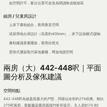
如空間許可，窗台位置可改造為閱讀角或梳妝區
細房 / 兒童房設計
上床下書枱組合，善用垂直空間
或採用地台床設計（高度約400mm），床下設抽屜式儲物
書枱建議靠窗擺放，善用自然光
壁掛式層架取代落地書櫃，釋放地面空間
兩房（大）442-448呎｜平面
圖分析及傢俬建議
空間特點
442-448呎為啟盈苑最大的戶型，同樣佔全邨約21%供應。相比
375呎兩房，客飯廳及睡房面積均有所提升。主人房約70-80