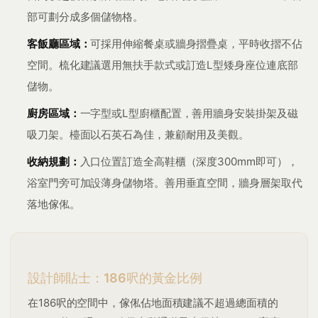
部可劃分成多個儲物格。
客飯廳區域：
可採用伸縮餐桌或牆身摺疊桌，平時收摺不佔
空間。梳化建議選用無扶手款式或訂造L型矮身座位連底部
儲物。
廚房區域：
一字型或L型廚櫃配置，善用牆身安裝掛架及磁
吸刀架。檯面以石英石為佳，兼顧耐用及美觀。
收納規劃：
入口位置訂造全高鞋櫃（深度300mm即可），
浴室門旁可加設薄身儲物塔。善用垂直空間，牆身層架取代
落地傢俬。
設計師貼士：186呎的黃金比例
在186呎的空間中，傢俬佔地面積建議不超過總面積的