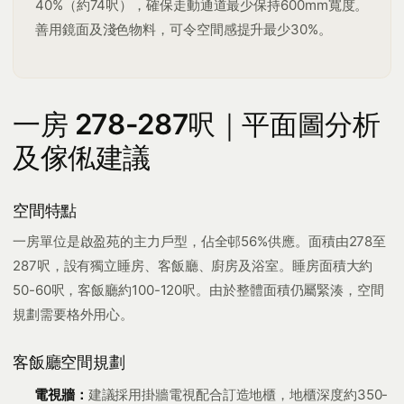
40%（約74呎），確保走動通道最少保持600mm寬度。
善用鏡面及淺色物料，可令空間感提升最少30%。
一房 278-287呎｜平面圖分析
及傢俬建議
空間特點
一房單位是啟盈苑的主力戶型，佔全邨56%供應。面積由278至
287呎，設有獨立睡房、客飯廳、廚房及浴室。睡房面積大約
50-60呎，客飯廳約100-120呎。由於整體面積仍屬緊湊，空間
規劃需要格外用心。
客飯廳空間規劃
電視牆：
建議採用掛牆電視配合訂造地櫃，地櫃深度約350-