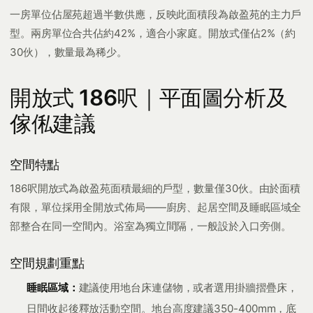
一房單位佔屋苑超過半數供應，反映此面積段為啟盈苑的主力戶
型。兩房單位合共佔約42%，適合小家庭。開放式僅佔2%（約
30伙），數量最為稀少。
開放式 186呎｜平面圖分析及
傢俬建議
空間特點
186呎開放式為啟盈苑面積最細的戶型，數量僅30伙。由於面積
有限，單位採用全開放式佈局——廚房、起居空間及睡眠區域全
部整合在同一空間內。浴室為獨立間隔，一般設於入口旁側。
空間規劃重點
睡眠區域：
建議使用地台床連儲物，或者選用掛牆摺疊床，
日間收起後釋放活動空間。地台高度建議350-400mm，底