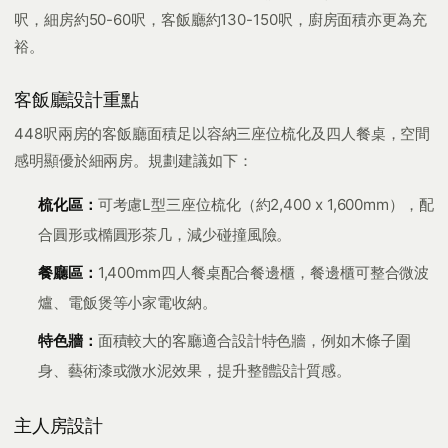
呎，細房約50-60呎，客飯廳約130-150呎，廚房面積亦更為充
裕。
客飯廳設計重點
448呎兩房的客飯廳面積足以容納三座位梳化及四人餐桌，空間
感明顯優於細兩房。規劃建議如下：
梳化區：
可考慮L型三座位梳化（約2,400 x 1,600mm），配
合圓形或橢圓形茶几，減少碰撞風險。
餐廳區：
1,400mm四人餐桌配合餐邊櫃，餐邊櫃可整合微波
爐、電飯煲等小家電收納。
特色牆：
面積較大的客廳適合設計特色牆，例如木條子圍
身、藝術漆或微水泥效果，提升整體設計質感。
主人房設計