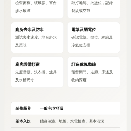
檢查窗框、玻璃膠、窗台
敲打地磚、批盪位，記錄
滲水痕跡
裂紋或空鼓
廁所去水及防水
電掣及弱電位
測試去水速度、地台斜水
確認電掣、燈位、網線及
及渠味
冷氣位安排
廚房設備預留
訂造傢俬動線
先度雪櫃、洗衣機、爐具
預留開門、走廊、床邊及
及水槽尺寸
收納深度
裝修級別
一般包含項目
預
基本入伙
牆身油漆、地板、水電檢查、基本清潔
HK