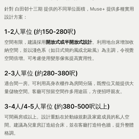
針對 白田邨十三期 提供的不同單位面積，Muse+ 提供多種實用
設計方案：
1-2人單位 (約150-280呎)
空間有限，建議採用
開放式或半開放式設計
。利用地台床增加收
納空間，並以淺色系（如日式簡約風或北歐風）為主調，令視覺
空間倍增。可考慮使用變形傢俬提高實用性。
2-3人單位 (約280-380呎)
適合間一房。可利用高身衣櫃作為房間分隔，既慳位又能提供大
量儲物空間。客廳可預留空間作多用途區，方便招呼親友。
3-4人/4-5人單位 (約380-500呎以上)
可間兩房或以上。設計重點在於動線規劃及家庭成員的私人空
間。建議為兒童房訂造組合床，並在客廳打造特色牆，提升整體
格調。