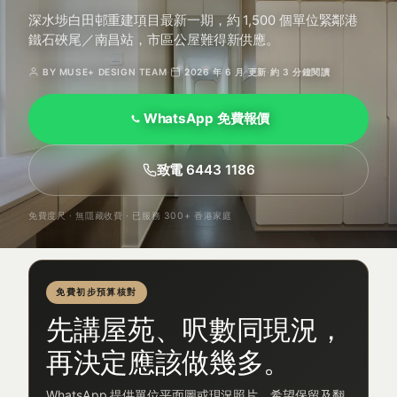
深水埗白田邨重建項目最新一期，約 1,500 個單位緊鄰港
鐵石硤尾／南昌站，市區公屋難得新供應。
BY MUSE+ DESIGN TEAM
·
2026 年 6 月 更新
·
約 3 分鐘閱讀
WhatsApp 免費報價
致電 6443 1186
免費度尺 · 無隱藏收費 · 已服務 300+ 香港家庭
免費初步預算核對
先講屋苑、呎數同現況，
再決定應該做幾多。
WhatsApp 提供單位平面圖或現況照片、希望保留及翻