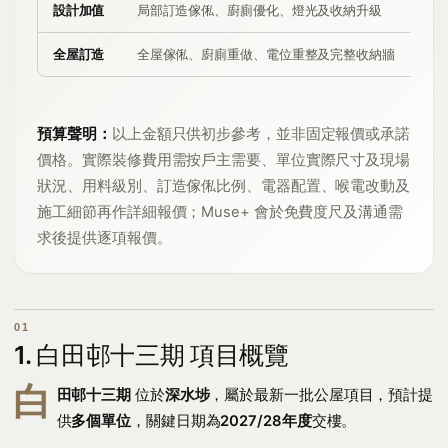
設計加值
局部訂造傢俬、廚廁優化、燈光及收納升級
HK
全屋訂造
全屋傢俬、廚廁重做、電位重整及完整收納牆
HK
預算聲明：
以上金額只供初步參考，並非固定報價或承諾
價格。實際裝修費用需按戶主需要、單位實際尺寸及現場
狀況、用料級別、訂造傢俬比例、電器配置、喉電改動及
施工細節再作詳細報價；Muse+ 會於免費度尺及溝通需
求後提供逐項報價。
1. 白田邨十三期 項目概覽
白
田邨十三期
位於
深水埗
，屬於最新一批公屋項目，預計提
供
多個單位
，關鍵日期為
2027/28年度
交樓。