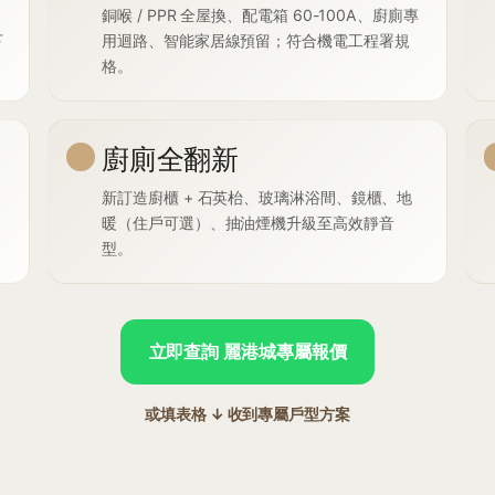
銅喉 / PPR 全屋換、配電箱 60-100A、廚廁專
下
用迴路、智能家居線預留；符合機電工程署規
格。
廚廁全翻新
新訂造廚櫃 + 石英枱、玻璃淋浴間、鏡櫃、地
暖（住戶可選）、抽油煙機升級至高效靜音
型。
立即查詢 麗港城專屬報價
或填表格 ↓ 收到專屬戶型方案