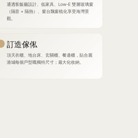
通透客飯廳設計、低家具、Low-E 雙層玻璃窗
（隔音 + 隔熱）、窗台飄窗梳化享受海灣景
觀。
訂造傢俬
頂天衣櫃、地台床、玄關櫃、餐邊櫃，貼合麗
港城每個戶型嘅獨特尺寸；最大化收納。