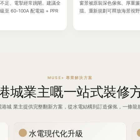
壓不足、電掣經常跳閘。建議全
窗景被原裝深色傢俬、厚重簾
至 60-100A 配電箱 + PPR
擋。重新規劃可釋放海景視野
。
MUSE+ 專業解決方案
港城業主嘅一站式裝修
為 麗港城 業主提供完整翻新方案，從水電結構到訂造傢俬，一條
水電現代化升級