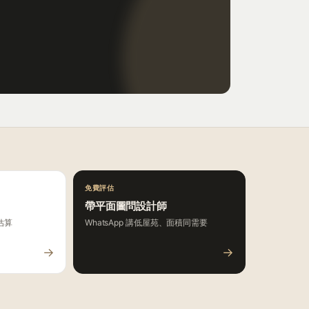
免費評估
帶平面圖問設計師
估算
WhatsApp 講低屋苑、面積同需要
→
→