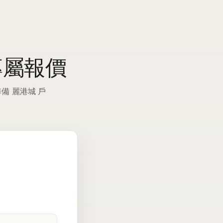
型專屬報價
備 麗港城 戶