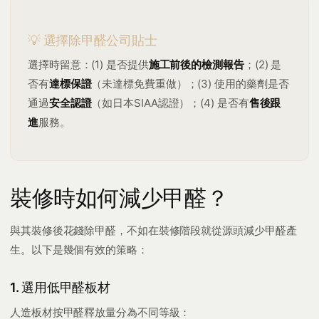
💡 選擇除甲醛公司貼士
選擇時留意：(1) 是否提供
施工前後的檢測報告
；(2) 是
否有
達標保證
（未達標免費重做）；(3) 使用的藥劑是否
通過
安全認證
（如日本SIAA認證）；(4) 是否有
售後跟
進
服務。
裝修時如何減少甲醛？
與其裝修後花錢除甲醛，不如在裝修階段就從源頭減少甲醛產
生。以下是幾個有效的策略：
1. 選用低甲醛板材
人造板材按甲醛釋放量分為不同等級：