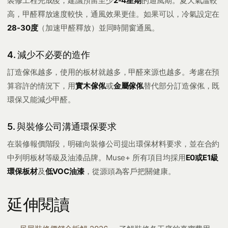
裝修工程完成後，建議預留至少
2-4星期
的通風期。夏天氣溫較
高，甲醛釋放速度較快，通風效果更佳。如果可以，冷氣設定在
28-30度
（加速甲醛釋放）並同時開窗通風。
4. 減少不必要的造作
訂造傢俬越多，使用的板材就越多，甲醛來源也越多。考慮在預
算容許的情況下，用
實木傢俬
或
金屬傢俬
替代部分訂造傢俬，既
環保又能減少甲醛。
5. 與裝修公司溝通環保要求
在裝修報價階段，明確向裝修公司提出環保材料要求，並在合約
中列明板材等級及油漆品牌。Muse+ 所有項目均採用
E0或E1級
環保板材
及
低VOC油漆
，從源頭為客戶把關健康。
延伸閱讀