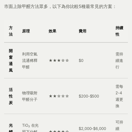
市面上除甲醛方法眾多，以下為你比較5種最常見的方案：
方
持續
原理
效果
費用
法
性
開
利用空氣
需持
窗
流通稀釋
★★★☆☆
$0
續進
通
甲醛
行
風
需每
活
物理吸附
2-4
性
★★☆☆☆
$200-$500
甲醛分子
週更
炭
換
可持
光
TiO₂ 在光
$2,000-$6,000
續
觸
照下分解
★★★★☆