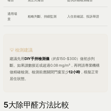
報告
無正式報告
提供詳細檢測報告
適用場
粗略判斷、持續監測
入住前確認、投訴舉證
景
💡 檢測建議
建議先用
DIY手持檢測儀
（約$150-$300）做初步判
斷。如果讀數接近或超過0.08 mg/m³，再聘請專業機構
做精確檢測。檢測前應關閉門窗至少
12小時
，模擬正常
居住狀態。
5大除甲醛方法比較