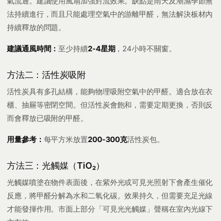
氣流通。建議使用風扇加強對流效果。缺點是雨天及潮濕季節無
法持續進行，而且只能處理空氣中的游離甲醛，無法解決板材內
持續釋放的問題。
建議通風時間：
至少持續
2-4星期
，24小時不關窗。
方法二：活性炭吸附
活性炭具有多孔結構，能夠物理吸附空氣中的甲醛。適合放在衣
櫃、抽屜等密閉空間。但活性炭會飽和，需要定期更換，否則反
而會釋放已吸附的甲醛。
用量參考：
每平方米放置
200-300克
活性炭包。
方法三：光觸媒（TiO₂）
光觸媒噴塗在物件表面後，在紫外光或可見光照射下會產生催化
反應，將甲醛分解為水和二氧化碳。效果持久，但需要充足光線
才能發揮作用。市面上部分「可見光光觸媒」聲稱在室內光線下