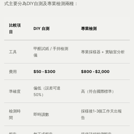
式主要分為DIY自測及專業檢測兩種：
比較項
DIY 自測
專業檢測
目
甲醛試紙 / 手持檢測
工具
專業採樣器 + 實驗室分析
儀
費用
$50 - $300
$800 - $2,000
偏低（誤差可達
準確度
高（符合國際標準）
50%）
檢測時
採樣後1-3個工作天出報
即時讀數
間
告