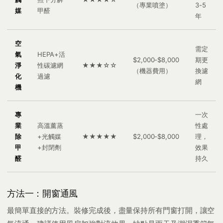
（專業噴塗）
3-5
媒
甲醛
年
空
需定
氣
HEPA+活
$2,000-$8,000
期更
淨
性碳濾網
★★★☆☆
（機器費用）
換濾
化
過濾
網
機
專
一次
業
高溫薰蒸
性處
除
+光觸媒
★★★★★
$2,000-$8,000
理，
甲
+封閉劑
效果
醛
持久
方法一：開窗通風
最簡單直接的方法。裝修完成後，盡量保持所有門窗打開，讓空