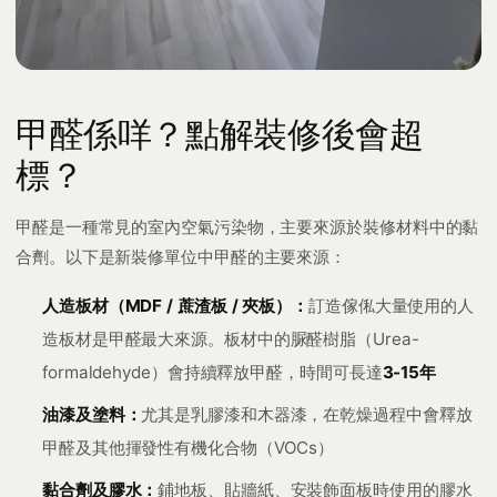
甲醛係咩？點解裝修後會超
標？
甲醛是一種常見的室內空氣污染物，主要來源於裝修材料中的黏
合劑。以下是新裝修單位中甲醛的主要來源：
人造板材（MDF / 蔗渣板 / 夾板）：
訂造傢俬大量使用的人
造板材是甲醛最大來源。板材中的脲醛樹脂（Urea-
formaldehyde）會持續釋放甲醛，時間可長達
3-15年
油漆及塗料：
尤其是乳膠漆和木器漆，在乾燥過程中會釋放
甲醛及其他揮發性有機化合物（VOCs）
黏合劑及膠水：
鋪地板、貼牆紙、安裝飾面板時使用的膠水