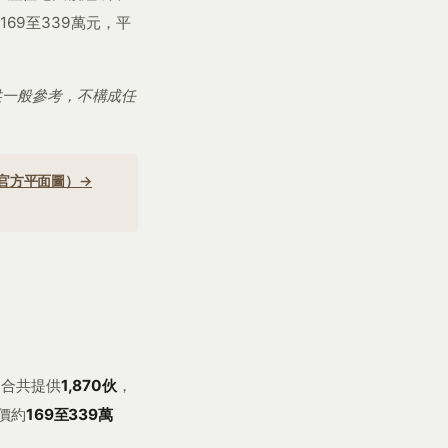
169至339萬元，平
供一般參考，不構成任
官方平面圖）→
，合共提供
1,870伙
，
價約
169至339萬