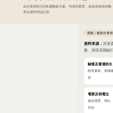
由文章資料行到私樓翻新方案、預算同實景，或者直接用你嘅
單位資料問設計師。
居屋／資助出售房
資料來源：
房屋
數、面積及關鍵
驗窗及窗邊防水
檢查窗框、玻璃
跡
電掣及弱電位
確認電掣、燈位
安排