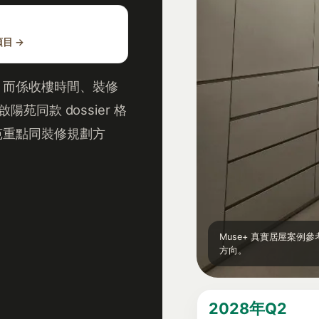
項目 →
，而係收樓時間、裝修
苑同款 dossier 格
苑重點同裝修規劃方
Muse+ 真實居屋案
方向。
2028年Q2