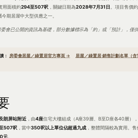
實用面積約
294至507呎
，關鍵日期為
2028年7月31日
。項目售價約
，屬今期居屋中大型供應之一。
房委會已公開的資訊為基礎，部分數據標示為「約」或「預計」，僅
閱讀：
房委會居屋／綠置居官方專頁 →
居屋／綠置居 銷售計劃名單（含
要
及朗屏站附近
，由
4座
住宅大樓組成（A座39層、B至D座各40層）
至507呎
，當中
350呎以上單位佔超過九成
，整體間隔較為實用。售
10元
。