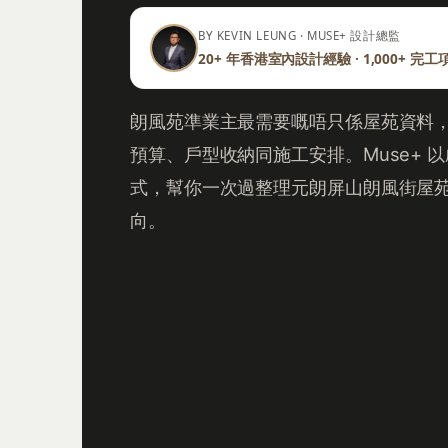
BY KEVIN LEUNG · MUSE+ 設計總監
20+ 年香港室內設計經驗 · 1,000+ 完工
朗風苑準業主最需要嘅唔只係屋苑資料
預算、戶型收納同施工安排。Muse+ 以啟陽
式，幫你一次過整理元朗屏山朗風街屋
向。