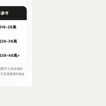
算參考
$18–28萬
$28–38萬
$38–48萬+
實際尺寸及現場狀
度尺及溝通需求後提