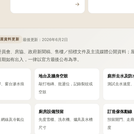
→
最後更新：2026年6月2日
屋資料更新
委員會、房協、政府新聞稿、售樓／招標文件及主流媒體公開資料；
日期如有出入，一律以官方最後公布為準。
地台及牆身空鼓
廁所去水及防
膠、窗台滲水痕
敲打地磚、批盪位，記錄裂紋或
測試去水速度
空鼓
廚房設備預留
訂造傢俬動線
、網線及冷氣位
先度雪櫃、洗衣機、爐具及水槽
預留開門、走
尺寸
度