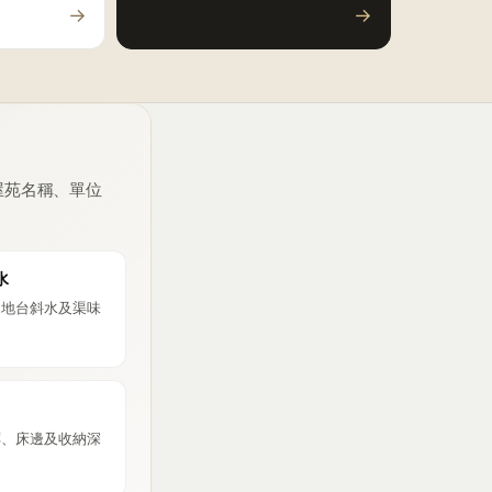
→
→
屋苑名稱、單位
水
、地台斜水及渠味
廊、床邊及收納深