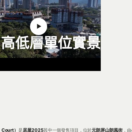
▶
 Court）
是
居屋2025
其中一個發售項目，位於
元朗屏山朗風街
，由