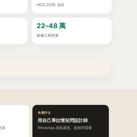
HOS 2025 項目
22–48 萬
裝修工程預算
免費評估
用自己單位情況問設計師
估算
WhatsApp 講低屋苑、面積同需要