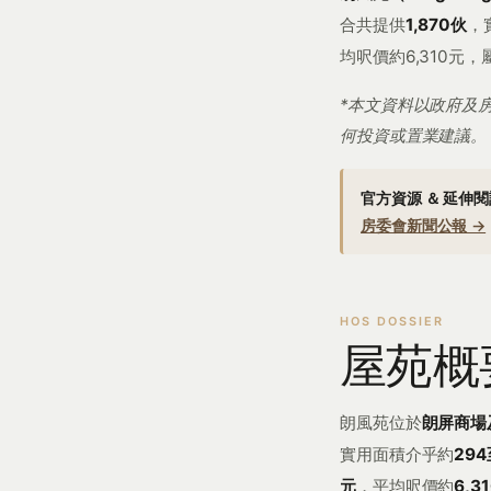
合共提供
1,870伙
，
均呎價約6,310元
*本文資料以政府及
何投資或置業建議。
官方資源 ＆ 延伸
房委會新聞公報 →
屋苑概
朗風苑位於
朗屏商場
實用面積介乎約
294
元
，平均呎價約
6,3