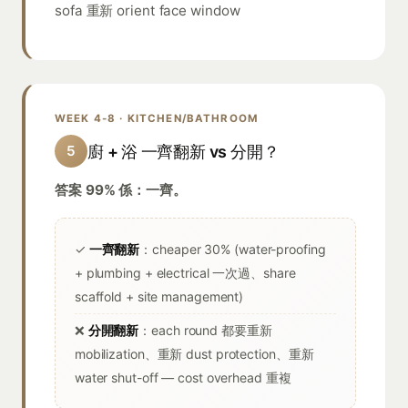
sofa 重新 orient face window
WEEK 4-8 · KITCHEN/BATHROOM
廚 + 浴 一齊翻新 vs 分開？
5
答案 99% 係：一齊。
✓
一齊翻新
：cheaper 30% (water-proofing
+ plumbing + electrical 一次過、share
scaffold + site management)
❌
分開翻新
：each round 都要重新
mobilization、重新 dust protection、重新
water shut-off — cost overhead 重複