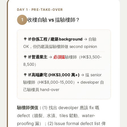
DAY 1 · PRE-TAKE-OVER
收樓自驗 vs 揾驗樓師？
1
🌳
If 你係工程 / 建築 background
→ 自驗
OK，但仍建議揾驗樓師做 second opinion
🌳
If 普通業主
→
必須揾
驗樓師（HK$3,500-
8,500）
🌳
If 高端豪宅 (HK$3,000 萬+)
→ 揾 senior
驗樓師（HK$8,000-15,000）+ developer 自
己驗樓員 hand-over
驗樓師價值：
(1) 找出 deveolper 應該 fix 嘅
defect（牆裂、水漬、tiles 鬆動、water-
proofing 漏）；(2) Issue formal defect list 俾