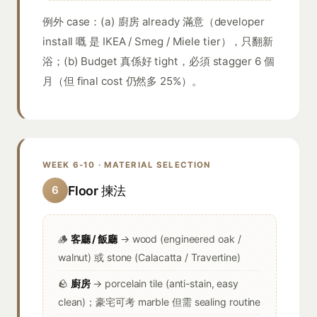
例外 case：(a) 廚房 already 滿意（developer
install 嘅 是 IKEA / Smeg / Miele tier），只翻新
浴；(b) Budget 真係好 tight，必須 stagger 6 個
月（但 final cost 仍然多 25%）。
WEEK 6-10 · MATERIAL SELECTION
Floor 揀法
6
🪵
客廳 / 飯廳
→ wood (engineered oak /
walnut) 或 stone (Calacatta / Travertine)
🪨
廚房
→ porcelain tile (anti-stain, easy
clean)；豪宅可考 marble 但需 sealing routine