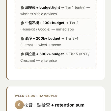
🏠
細單位 + budget tight
→ Tier 1 (entry) —
wireless single devices
🏠
中型私樓 + 100k budget
→ Tier 2
(HomeKit / Google) — unified app
🏠
豪宅 + 200k+ budget
→ Tier 3-4
(Lutron) — wired + scene
🏠
獨立屋 + 500k+ budget
→ Tier 5 (KNX /
Crestron) — enterprise
WEEK 24-26 · HANDOVER
收貨：點檢查 + retention sum
9