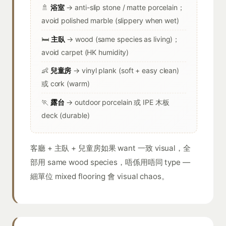
🚿
浴室
→ anti-slip stone / matte porcelain；
avoid polished marble (slippery when wet)
🛏️
主臥
→ wood (same species as living)；
avoid carpet (HK humidity)
👶
兒童房
→ vinyl plank (soft + easy clean)
或 cork (warm)
🏃
露台
→ outdoor porcelain 或 IPE 木板
deck (durable)
客廳 + 主臥 + 兒童房如果 want 一致 visual，全
部用 same wood species，唔係用唔同 type —
細單位 mixed flooring 會 visual chaos。