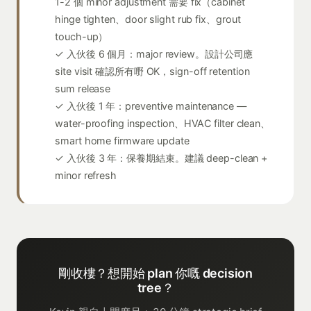
1-2 個 minor adjustment 需要 fix（cabinet
hinge tighten、door slight rub fix、grout
touch-up）
✓ 入伙後 6 個月：major review。設計公司應
site visit 確認所有嘢 OK，sign-off retention
sum release
✓ 入伙後 1 年：preventive maintenance —
water-proofing inspection、HVAC filter clean、
smart home firmware update
✓ 入伙後 3 年：保養期結束。建議 deep-clean +
minor refresh
剛收樓？想開始 plan 你嘅 decision
tree？