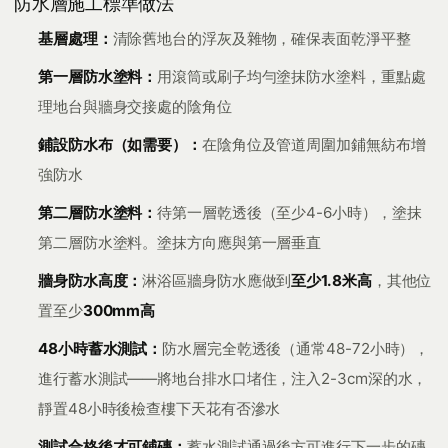
防水層施工標準做法
基層處理：
清除舊地台的浮灰及雜物，確保表面乾淨平整
第一層防水塗料：
用滾筒或刷子均勻塗抹防水塗料，重點處
理地台與牆身交接處的陰角位
鋪設防水布（如需要）：
在陰角位及管道周圍加鋪無紡布增
強防水
第二層防水塗料：
待第一層乾透後（至少4-6小時），塗抹
第二層防水塗料。塗抹方向應與第一層垂直
牆身防水高度：
淋浴區牆身防水應做到
至少1.8米高
，其他位
置至少
300mm高
48小時蓄水測試：
防水層完全乾透後（通常48-72小時），
進行蓄水測試——將地台排水口堵住，注入2-3cm深的水，
靜置48小時後檢查樓下天花有否滲水
測試合格後才可鋪磚：
蓄水測試通過後方可進行下一步的磚