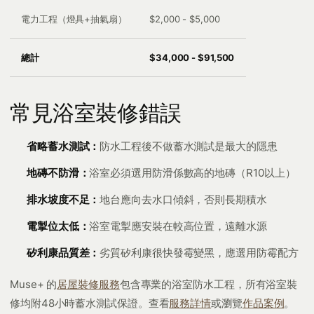
電力工程（燈具+抽氣扇）
$2,000 - $5,000
總計
$34,000 - $91,500
常見浴室裝修錯誤
省略蓄水測試：
防水工程後不做蓄水測試是最大的隱患
地磚不防滑：
浴室必須選用防滑係數高的地磚（R10以上）
排水坡度不足：
地台應向去水口傾斜，否則長期積水
電掣位太低：
浴室電掣應安裝在較高位置，遠離水源
矽利康品質差：
劣質矽利康很快發霉變黑，應選用防霉配方
Muse+ 的
居屋裝修服務
包含專業的浴室防水工程，所有浴室裝
修均附48小時蓄水測試保證。查看
服務詳情
或瀏覽
作品案例
。