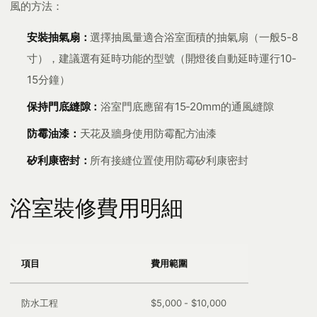
風的方法：
安裝抽氣扇：
選擇抽風量適合浴室面積的抽氣扇（一般5-8
寸），建議選有延時功能的型號（開燈後自動延時運行10-
15分鐘）
保持門底縫隙：
浴室門底應留有15-20mm的通風縫隙
防霉油漆：
天花及牆身使用防霉配方油漆
矽利康密封：
所有接縫位置使用防霉矽利康密封
浴室裝修費用明細
項目
費用範圍
防水工程
$5,000 - $10,000