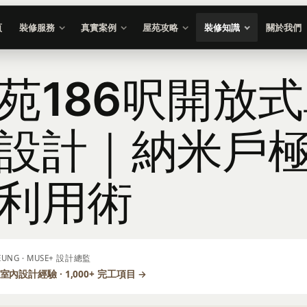
頁
裝修服務
真實案例
屋苑攻略
裝修知識
關於我們
苑186呎開放
設計｜納米戶
利用術
LEUNG · MUSE+ 設計總監
室內設計經驗 · 1,000+ 完工項目 →