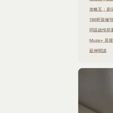
攻略五：廚
186呎裝修
同區啟悅苑
Muse+ 居
延伸閱讀