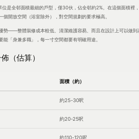
式單位是全邨面積最細的戶型，僅30伙，佔全邨約2%。在這個面積裡
一個開放空間（浴室除外），對空間規劃的要求極高。
優勢——整體裝修成本較低、清潔維護容易、而且在設計上可以做到
要能「身兼多職」，每一寸空間都要有明確用途。
分佈（估算）
面積（約）
約25-30呎
約20-25呎
約110-120呎