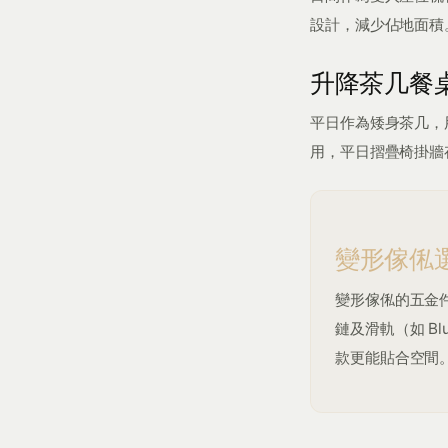
設計，減少佔地面積
升降茶几餐
平日作為矮身茶几，
用，平日摺疊椅掛牆
變形傢俬
變形傢俬的五金
鏈及滑軌（如 B
款更能貼合空間