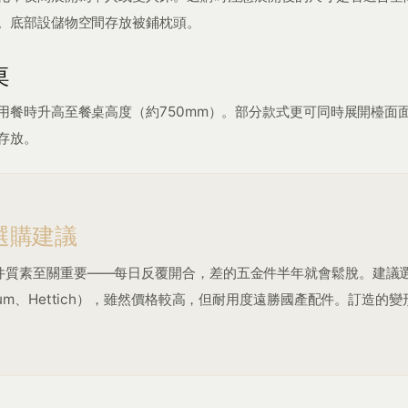
。底部設儲物空間存放被鋪枕頭。
桌
用餐時升高至餐桌高度（約750mm）。部分款式更可同時展開檯面
存放。
選購建議
件質素至關重要——每日反覆開合，差的五金件半年就會鬆脫。建議
lum、Hettich），雖然價格較高，但耐用度遠勝國產配件。訂造的
。