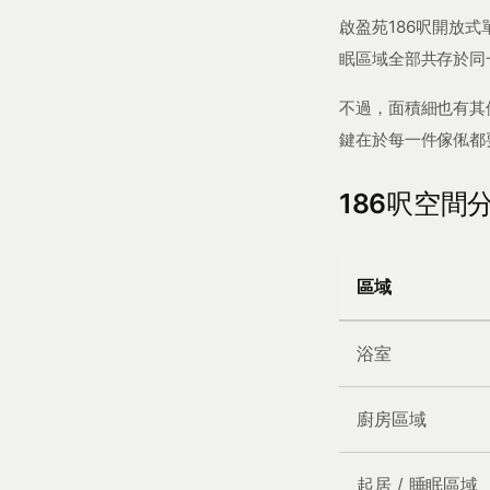
啟盈苑186呎開放
眠區域全部共存於同
不過，面積細也有其
鍵在於每一件傢俬都
186呎空間
區域
浴室
廚房區域
起居 / 睡眠區域