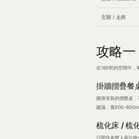
玄關 / 走廊
攻略一
在186呎的空間中
掛牆摺疊餐
牆身安裝的摺疊桌，
建議：寬600-800m
梳化床 / 
日間作為雙人座位梳