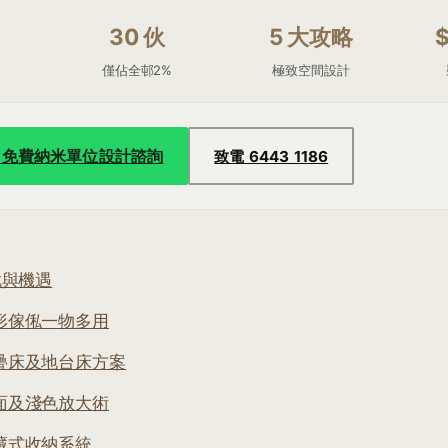
30 伙
5 大攻略
僅佔全邨2%
極致空間設計
pp 免費納米單位設計諮詢
致電 6443 1186
戰與機遇
形傢俬一物多用
疊床及地台床方案
面及淺色放大術
藏式收納系統