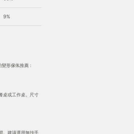
9%
的變形傢俬推薦：
餐桌或工作桌。尺寸
間。建議選用無扶手