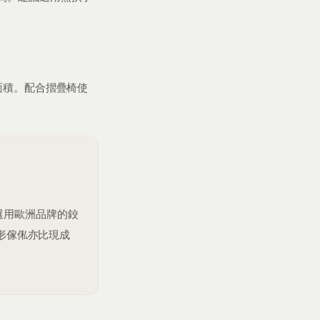
面積。配合摺疊椅使
選用歐洲品牌的鉸
變形傢俬亦比現成