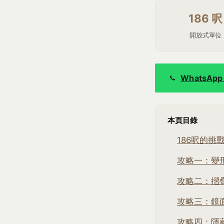
186 呎
開放式單位
WhatsA
本頁目錄
186呎的挑
攻略一：變
攻略二：摺
攻略三：鏡
攻略四：隱