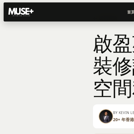
首
← 返回列表
啟盈
裝修
空間
BY KEVIN 
20+ 年香港