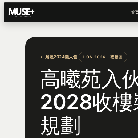
首
← 居屋2024懶人包
HOS 2024 · 觀塘區
高曦苑入
2028收
規劃