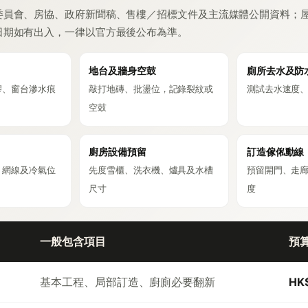
委員會、房協、政府新聞稿、售樓／招標文件及主流媒體公開資料；
日期如有出入，一律以官方最後公布為準。
地台及牆身空鼓
廁所去水及防
膠、窗台滲水痕
敲打地磚、批盪位，記錄裂紋或
測試去水速度
空鼓
廚房設備預留
訂造傢俬動線
、網線及冷氣位
先度雪櫃、洗衣機、爐具及水槽
預留開門、走
尺寸
度
一般包含項目
預
基本工程、局部訂造、廚廁必要翻新
HK