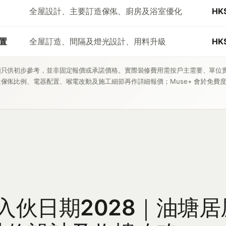
全屋設計、主要訂造傢俬、廚房及浴室優化
HK
置
全屋訂造、間隔及燈光設計、用料升級
HK
額只供初步參考，並非固定報價或承諾價格。實際裝修費用需按戶主需要、單位
傢俬比例、電器配置、喉電改動及施工細節再作詳細報價；Muse+ 會於免費
入伙日期2028｜油塘居