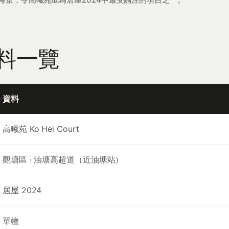
料一覽
資料
高曦苑 Ko Hei Court
觀塘區 · 油塘高超道（近油塘站）
居屋 2024
單幢