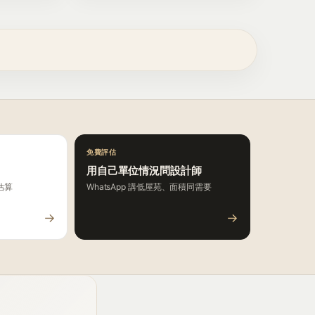
免費評估
用自己單位情況問設計師
估算
WhatsApp 講低屋苑、面積同需要
→
→