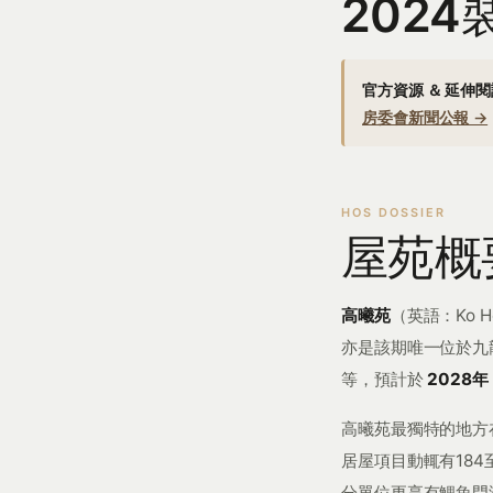
202
官方資源 ＆ 延伸
房委會新聞公報 →
屋苑概
高曦苑
（英語：Ko H
亦是該期唯一位於九
等，預計於
2028年
高曦苑最獨特的地方
居屋項目動輒有18
分單位更享有鯉魚門