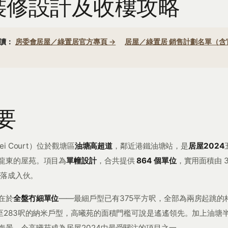
4裝修設計及收樓攻略
閱讀：
房委會居屋／綠置居官方專頁 →
居屋／綠置居 銷售計劃名單（含
要
ei Court）位於觀塘區
油塘高超道
，鄰近港鐵油塘站，是
居屋2024
龍東的屋苑。項目為
單幢設計
，合共提供
864 個單位
，實用面積由 37
落成入伙。
在於
全盤冇細單位
——最細戶型已有375平方呎，全部為兩房起跳的
4至283呎的納米戶型，高曦苑的面積門檻可說是遙遙領先。加上油塘
海景，令高曦苑成為居屋2024中最受關注的項目之一。