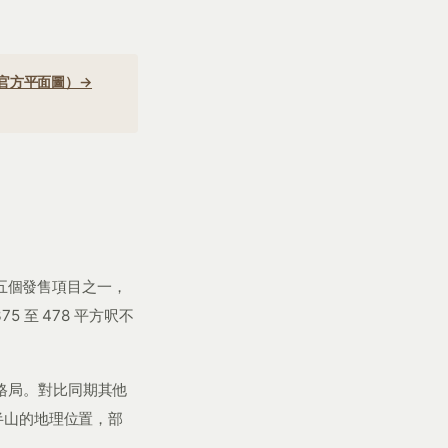
官方平面圖）→
五個發售項目之一，
5 至 478 平方呎不
格局。對比同期其他
半山的地理位置，部