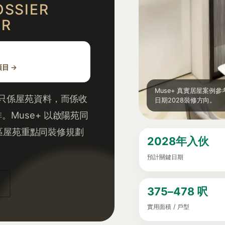
OSSIER
ER
項目 →
Muse+ 真實居屋案
唔只係屋苑資料，而係收
日期2028裝修方向。
Muse+ 以啟陽苑同
觀塘區屋苑重點同裝修規劃
2028年入伙
預計關鍵日期
375–478 呎
實用面積 / 戶型