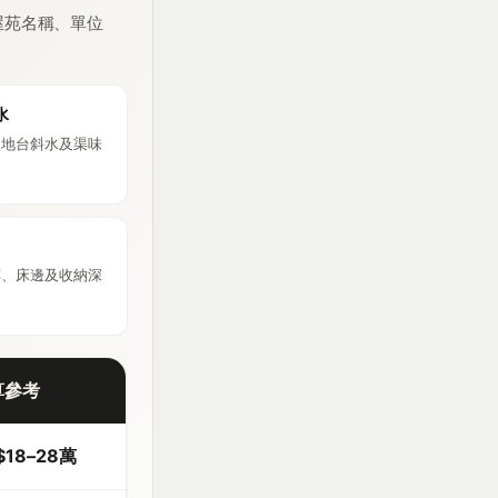
屋苑名稱、單位
水
、地台斜水及渠味
廊、床邊及收納深
算參考
$18–28萬