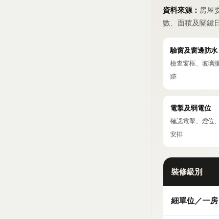
資料來源：
房屋
數、面積及關鍵
驗窗及窗邊防水
檢查窗框、玻璃
跡
電掣及弱電位
確認電掣、燈位
安排
裝修級別
細單位／一房