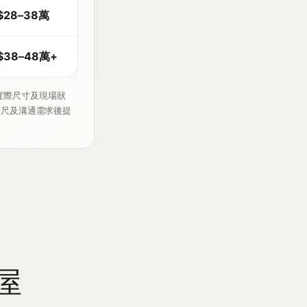
$28–38萬
$38–48萬+
實際尺寸及現場狀
度尺及溝通需求後提
屋