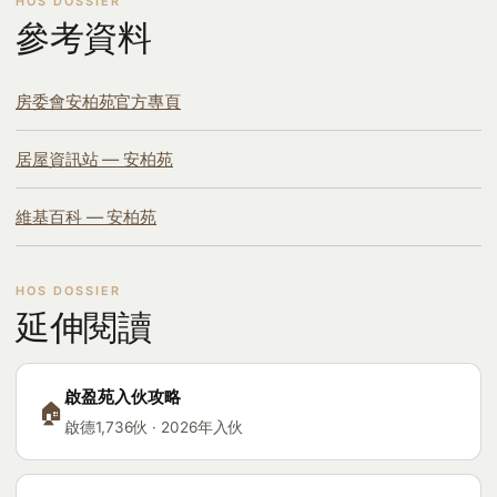
參考資料
房委會安柏苑官方專頁
居屋資訊站 — 安柏苑
維基百科 — 安柏苑
延伸閱讀
啟盈苑入伙攻略
🏠
啟德1,736伙 · 2026年入伙