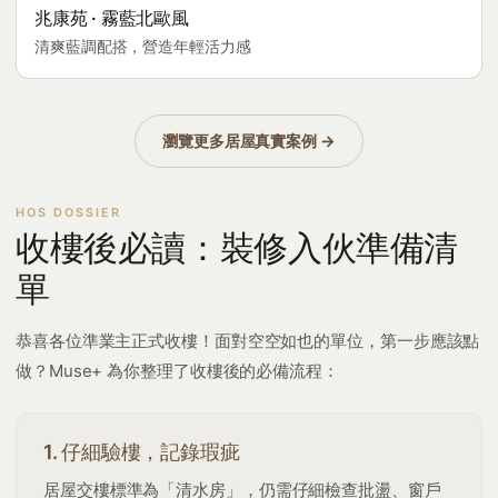
兆康苑 · 霧藍北歐風
清爽藍調配搭，營造年輕活力感
瀏覽更多居屋真實案例 →
收樓後必讀：裝修入伙準備清
單
恭喜各位準業主正式收樓！面對空空如也的單位，第一步應該點
做？Muse+ 為你整理了收樓後的必備流程：
1. 仔細驗樓，記錄瑕疵
居屋交樓標準為「清水房」，仍需仔細檢查批盪、窗戶