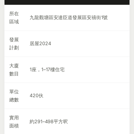
所在
九龍觀塘區安達臣道發展區安禧街1號
區域
發展
居屋2024
計劃
大廈
1座，1–17樓住宅
數目
單位
420伙
總數
實用
約291–498平方呎
面積