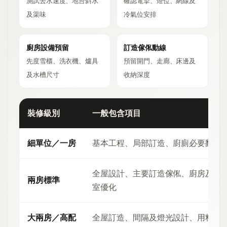
測試去水速度、地台斜水
確認電掣、燈位、網線及
及渠味
冷氣位安排
廚房設備預留
訂造傢俬動線
先度雪櫃、洗衣機、爐具
預留開門、走廊、床邊及
及水槽尺寸
收納深度
裝修級別
一般包含項目
細單位／一房
基本工程、局部訂造、廚廁必要翻新
全屋設計、主要訂造傢俬、廚房及浴
兩房標準
室優化
大兩房／高配
全屋訂造、間隔及燈光設計、用料升