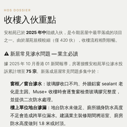
收樓入伙重點
安柏苑已於
2025 年中
陸續入伙，是今期居屋中最早落成的項目
之一。由於屋苑規模較細（僅 420 伙），收樓流程相對順暢。
⚠️ 新居常見滲水問題 — 業主必讀
據 2025 年 10 月香港 01 新聞報導，房署接獲安柏苑單位滲水投
訴累計增至
75 宗
。新落成居屋常見問題多集中於：
窗框／窗台滲水
：玻璃膠收口不均、外牆鋁窗 sealant 老
化是主因。Muse+ 收樓時會逐隻窗檢查玻璃膠完整度，
並提供二次防水處理。
樓上單位地台滲漏
：地台防水未做足、廁所牆身防水高度
不足會造成跨單位漏水。建議業主裝修期間將浴室、廚房
防水高度做到 1.8 米或封頂。