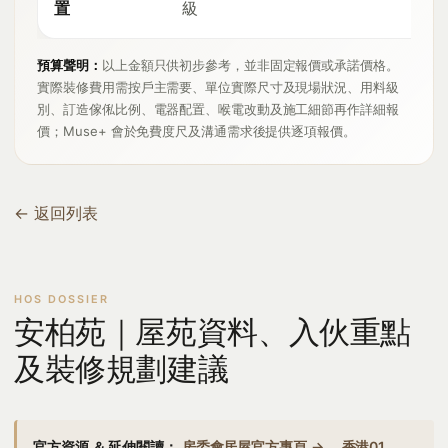
置
級
預算聲明：
以上金額只供初步參考，並非固定報價或承諾價格。
實際裝修費用需按戶主需要、單位實際尺寸及現場狀況、用料級
別、訂造傢俬比例、電器配置、喉電改動及施工細節再作詳細報
價；Muse+ 會於免費度尺及溝通需求後提供逐項報價。
← 返回列表
安柏苑｜屋苑資料、入伙重點
及裝修規劃建議
官方資源 ＆ 延伸閱讀：
房委會居屋官方專頁 →
香港01