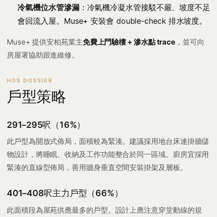
冷氣機位水管滲漏
：冷氣機冷凝水管接駁不嚴、坡度不足
會回流入屋。Muse+ 安裝會 double-check 排水坡度。
Muse+ 提供安柏苑業主
免費上門驗樓 + 滲水點 trace
，並可向
房屋署協助跟進維修。
戶型策略
291–295呎（16%）
此戶型為開放式佈局，面積較為緊湊。建議採用地台床連掛牆儲
物設計，將睡眠、收納及工作功能整合於同一區域。廚房宜採用
緊湊的直線型佈局，善用牆身垂直空間安裝掛架及層板。
401–408呎主力戶型（66%）
此面積段為屋苑供應最多的戶型。設計上應注意穿堂動線的規