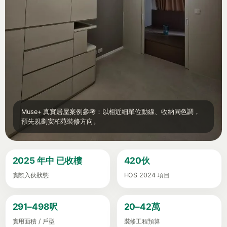
Muse+ 真實居屋案例參考：以相近細單位動線、收納同色調，
預先規劃安柏苑裝修方向。
2025 年中 已收樓
420伙
實際入伙狀態
HOS 2024 項目
291–498呎
20–42萬
實用面積 / 戶型
裝修工程預算