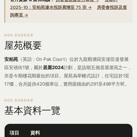
2025-10：安柏苑滲水投訴累增至 75 宗 →
房委會投訴及查
詢專頁 →
屋苑概要
安柏苑
（英語：On Pak Court）位於九龍觀塘區安達臣道發展
區安禧街1號，屬於
居屋2024
計劃，是該期五個居屋屋苑之一，
亦是今期樓花期最短的項目。屋苑為單幢式設計，住宅設於1至
17樓，合共提供420個單位，實用面積由約291至498平方呎。
基本資料一覽
項目
資料