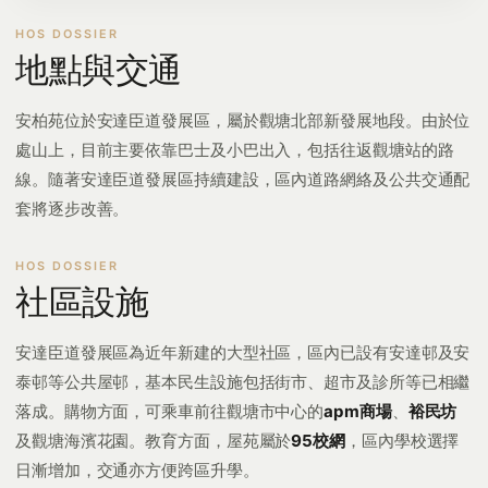
地點與交通
安柏苑位於安達臣道發展區，屬於觀塘北部新發展地段。由於位
處山上，目前主要依靠巴士及小巴出入，包括往返觀塘站的路
線。隨著安達臣道發展區持續建設，區內道路網絡及公共交通配
套將逐步改善。
社區設施
安達臣道發展區為近年新建的大型社區，區內已設有安達邨及安
泰邨等公共屋邨，基本民生設施包括街市、超市及診所等已相繼
落成。購物方面，可乘車前往觀塘市中心的
apm商場
、
裕民坊
及觀塘海濱花園。教育方面，屋苑屬於
95校網
，區內學校選擇
日漸增加，交通亦方便跨區升學。