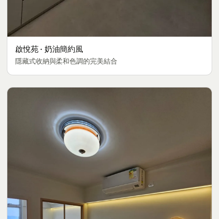
啟悅苑 · 奶油簡約風
隱藏式收納與柔和色調的完美結合