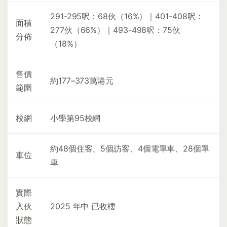
291-295呎：68伙（16%）｜401-408呎：
面積
277伙（66%）｜493-498呎：75伙
分佈
（18%）
售價
約177–373萬港元
範圍
校網
小學第95校網
約48個住客、5個訪客、4個電單車、28個單
車位
車
實際
入伙
2025 年中 已收樓
狀態