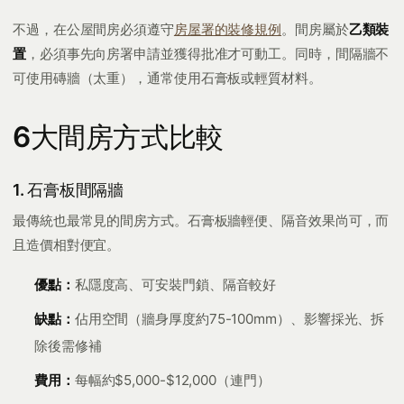
不過，在公屋間房必須遵守
房屋署的裝修規例
。間房屬於
乙類裝
置
，必須事先向房署申請並獲得批准才可動工。同時，間隔牆不
可使用磚牆（太重），通常使用石膏板或輕質材料。
6大間房方式比較
1. 石膏板間隔牆
最傳統也最常見的間房方式。石膏板牆輕便、隔音效果尚可，而
且造價相對便宜。
優點：
私隱度高、可安裝門鎖、隔音較好
缺點：
佔用空間（牆身厚度約75-100mm）、影響採光、拆
除後需修補
費用：
每幅約$5,000-$12,000（連門）