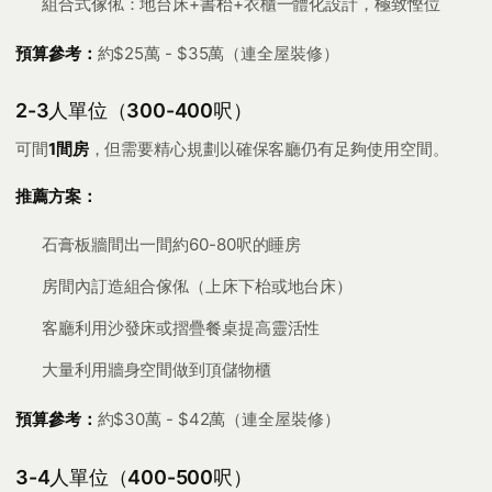
組合式傢俬：地台床+書枱+衣櫃一體化設計，極致慳位
預算參考：
約$25萬 - $35萬（連全屋裝修）
2-3人單位（300-400呎）
可間
1間房
，但需要精心規劃以確保客廳仍有足夠使用空間。
推薦方案：
石膏板牆間出一間約60-80呎的睡房
房間內訂造組合傢俬（上床下枱或地台床）
客廳利用沙發床或摺疊餐桌提高靈活性
大量利用牆身空間做到頂儲物櫃
預算參考：
約$30萬 - $42萬（連全屋裝修）
3-4人單位（400-500呎）