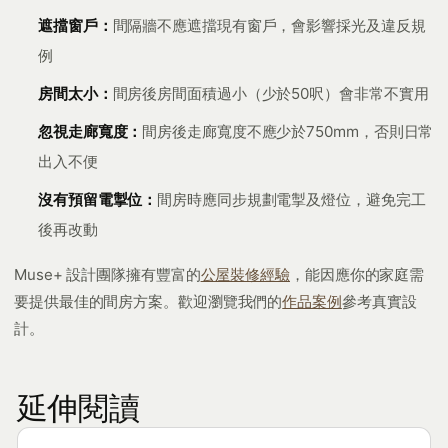
遮擋窗戶：
間隔牆不應遮擋現有窗戶，會影響採光及違反規
例
房間太小：
間房後房間面積過小（少於50呎）會非常不實用
忽視走廊寬度：
間房後走廊寬度不應少於750mm，否則日常
出入不便
沒有預留電掣位：
間房時應同步規劃電掣及燈位，避免完工
後再改動
Muse+ 設計團隊擁有豐富的
公屋裝修經驗
，能因應你的家庭需
要提供最佳的間房方案。歡迎瀏覽我們的
作品案例
參考真實設
計。
延伸閱讀