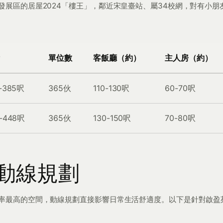
發展區的居屋2024「樓王」，鄰近宋皇臺站、屬34校網，對有小朋
單位數
客飯廳（約）
主人房（約）
-385呎
365伙
110-130呎
60-70呎
-448呎
365伙
130-150呎
70-80呎
動線規劃
率最高的空間，動線規劃直接影響日常生活舒適度。以下是針對啟盈