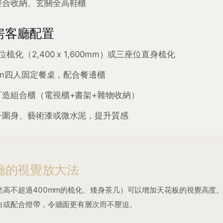
整合收納、玄關全高鞋櫃
房客廳配置
位梳化（2,400 x 1,600mm）或三座位直身梳化
0mm四人固定餐桌，配合餐邊櫃
訂造組合櫃（電視櫃+書架+雜物收納）
子圍身、藝術漆或微水泥，提升質感
廳的視覺放大法
坐高不超過400mm的梳化、矮身茶几）可以增加天花板的視覺高度
白或配合燈帶，令牆面更有層次而不壓迫。