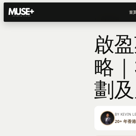
首
← 返回列表
啟盈
略｜
劃及
BY KEVIN 
20+ 年香港