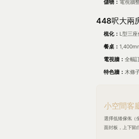
儲物：
電視牆
448呎大兩
梳化：
L型三座
餐桌：
1,40
電視牆：
全幅
特色牆：
木條
小空間客
選擇低矮傢俬（
面封板，上下留