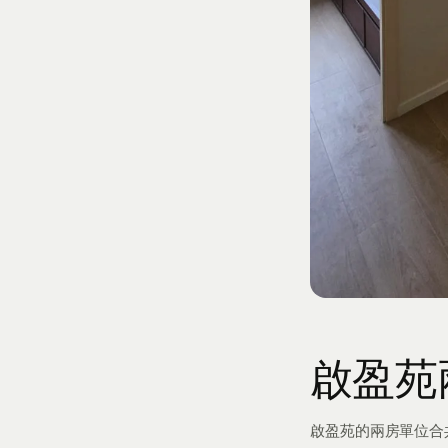
啟盈苑
啟盈苑的兩房單位合共