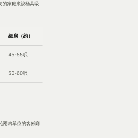
友的家庭來說極具吸
細房（約）
45-55呎
50-60呎
苑兩房單位的客飯廳