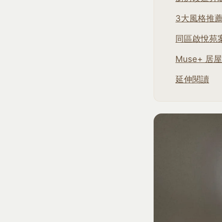
3大風格推
同區啟悅苑
Muse+ 居
延伸閱讀