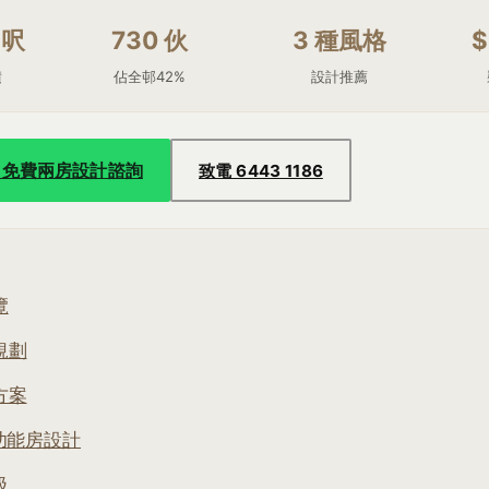
8呎
730 伙
3 種風格
$
積
佔全邨42%
設計推薦
pp 免費兩房設計諮詢
致電 6443 1186
覽
規劃
方案
多功能房設計
級