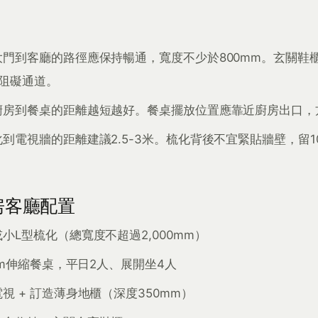
大門到客廳的路徑應保持暢通，寬度不少於800mm。玄關鞋櫃
免阻礙通道。
廚房到餐桌的距離越短越好。餐桌擺放位置應靠近廚房出口，
到電視牆的距離建議2.5-3米。梳化背後不宜緊貼牆壁，留10
房客廳配置
小L型梳化（總寬度不超過2,000mm）
0mm伸縮餐桌，平日2人、展開坐4人
視 + 訂造薄身地櫃（深度350mm）