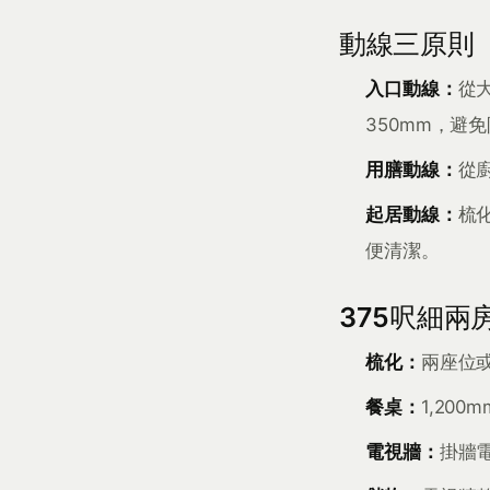
動線三原則
入口動線：
從
350mm，避
用膳動線：
從
起居動線：
梳化
便清潔。
375呎細兩
梳化：
兩座位或
餐桌：
1,20
電視牆：
掛牆電