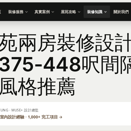
頁
裝修服務
真實案例
屋苑攻略
裝修知識
關於我們
苑兩房裝修設
375-448呎間
風格推薦
LEUNG · MUSE+ 設計總監
室內設計經驗 · 1,000+ 完工項目 →