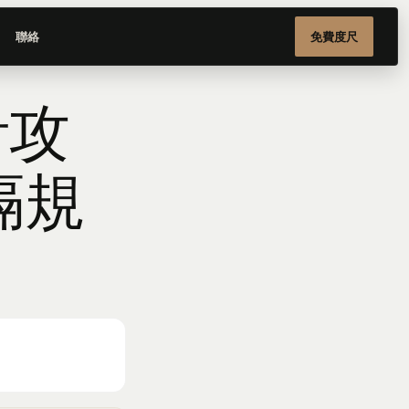
聯絡
免費度尺
計攻
隔規