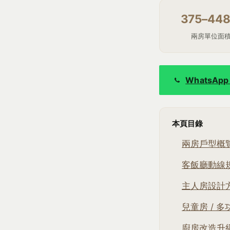
375–44
兩房單位面
WhatsA
本頁目錄
兩房戶型概
客飯廳動線
主人房設計
兒童房 / 
廚房改造升