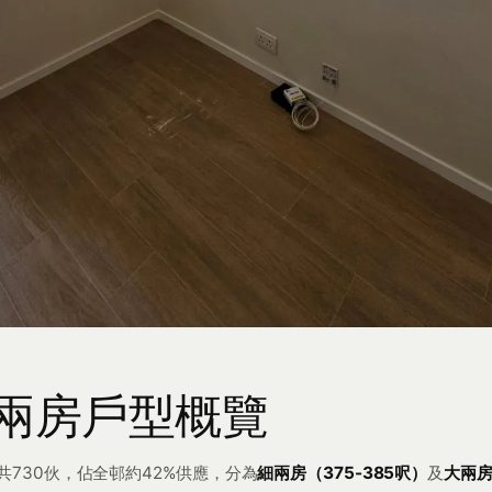
兩房戶型概覽
730伙，佔全邨約42%供應，分為
細兩房（375-385呎）
及
大兩房