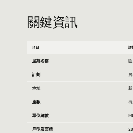
關鍵資訊
項目
詳
屋苑名稱
匯熙
計劃
居
地址
新
座數
待
單位總數
9
戶型及面積
2