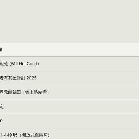
情
苑 (Wai Hei Court)
者有其屋計劃 2025
界元朗錦田（錦上路站旁）
定
60
81–449 呎（開放式至兩房）