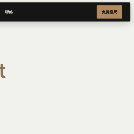
聯絡
免費度尺
t