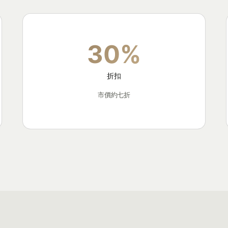
30%
折扣
市價約七折