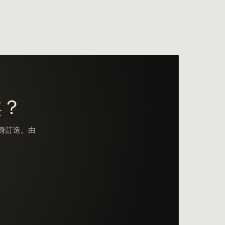
案
？
度身訂造。由