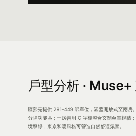
戶型分析 · Muse+
匯熙苑提供 281–449 呎單位，涵蓋開放式至兩房
分隔功能區；一房善用 C 字櫃整合玄關至電視牆
境寧靜，東京和暖風格可營造自然舒適氛圍。