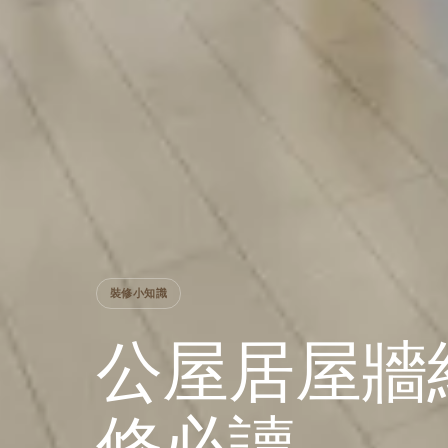
裝修小知識
公屋居屋牆
修必讀