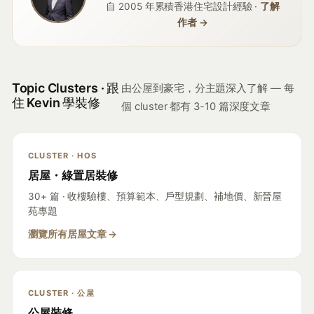
自 2005 年累積香港住宅設計經驗 ·
了解
作者 →
Topic Clusters · 跟
由公屋到豪宅，分主題深入了解 — 每
住 Kevin 學裝修
個 cluster 都有 3-10 篇深度文章
CLUSTER · HOS
居屋・綠置居裝修
30+ 篇 · 收樓驗樓、預算範本、戶型規劃、補地價、新晉屋
苑專題
瀏覽所有居屋文章 →
CLUSTER · 公屋
公屋裝修